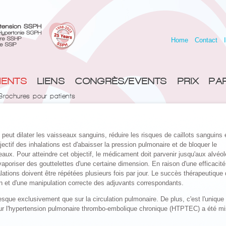
Home
Contact
IENTS
LIENS
CONGRÈS/EVENTS
PRIX
PA
Brochures pour patients
l peut dilater les vaisseaux sanguins, réduire les risques de caillots sanguins 
jectif des inhalations est d'abaisser la pression pulmonaire et de bloquer le
aux. Pour atteindre cet objectif, le médicament doit parvenir jusqu'aux alvéo
 vaporiser des gouttelettes d'une certaine dimension. En raison d'une efficacité
ations doivent être répétées plusieurs fois par jour. Le succès thérapeutique
n et d'une manipulation correcte des adjuvants correspondants.
resque exclusivement que sur la circulation pulmonaire. De plus, c'est l'unique
 sur l'hypertension pulmonaire thrombo-embolique chronique (HTPTEC) a été m