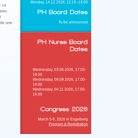
Monday, 14.12.2026, 12:15–13:00
s ce
ires.
PH Board Dates
t
To be announced
ède une
PH Nurse Board
Dates
Dates in 2026
Wednesday, 03.06.2026, 17.00-
18.00
Wednesday, 09.09.2026, 17.00-
18.00
Wednesday, 04.11.2026, 17.00-
18.00
Congress 2026
March 5-6, 2026 in Engelberg
Program & Registration