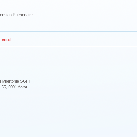
rtension Pulmonaire
r email
e Hypertonie SGPH
 55, 5001 Aarau