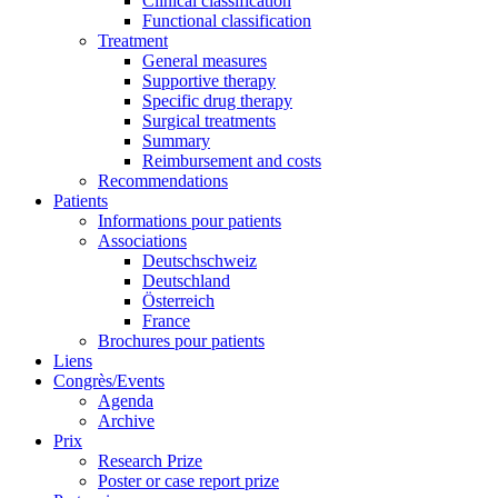
Clinical classification
Functional classification
Treatment
General measures
Supportive therapy
Specific drug therapy
Surgical treatments
Summary
Reimbursement and costs
Recommendations
Patients
Informations pour patients
Associations
Deutschschweiz
Deutschland
Österreich
France
Brochures pour patients
Liens
Congrès/Events
Agenda
Archive
Prix
Research Prize
Poster or case report prize