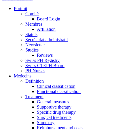
Portrait
Comité
Board Login
Membres
Affiliation
Statuts
Secrétariat administratif
Newsletter
Studies
Reviews
Swiss PH Registry
Swiss CTEPH Board
PH Nurses
Médecins
Definition
Clinical classification
Functional classification
Treatment
General measures
Supportive therapy
Specific drug therapy
Surgical treatments
Summary
Reimbursement and costs