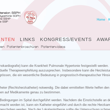
Home
K
ENTEN
LINKS
KONGRESS/EVENTS
AWA
nen
Patientenbroschüren
Patientenvideos
okardiografie) kann die Krankheit Pulmonale Hypertonie festgestellt werden.
ividuelle Therapieempfehlung auszusprechen. Insbesondere kann die Herzleist
rössen, die ein wesentliche Bedeutung in prognostisch-therapeutischer Hinsi
eter (Rechtsherzkatheter) notwendig. Die dabei ermittelten Werte helfen den
onen auf Medikamente genau zu bestimmen.
 Bedingungen im Spital durchgeführt werden. Nachdem die Einstichstelle an d
gemacht worden ist, kann ein Katheter eingeführt und durch die rechte Herzka
vorgeschoben werden. Nach der Lokalanästhesie sollte die Untersuchung schmer