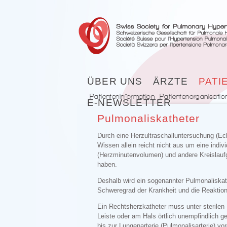
ÜBER UNS
ÄRZTE
PATI
Patienteninformation
Patientenorganisatio
E-NEWSLETTER
Pulmonaliskatheter
Durch eine Herzultraschalluntersuchung (Ech
Wissen allein reicht nicht aus um eine ind
(Herzminutenvolumen) und andere Kreislaufg
haben.
Deshalb wird ein sogenannter Pulmonaliskath
Schweregrad der Krankheit und die Reakti
Ein Rechtsherzkatheter muss unter sterilen
Leiste oder am Hals örtlich unempfindlich 
bis zur Lungenarterie (Pulmonalisarterie) 