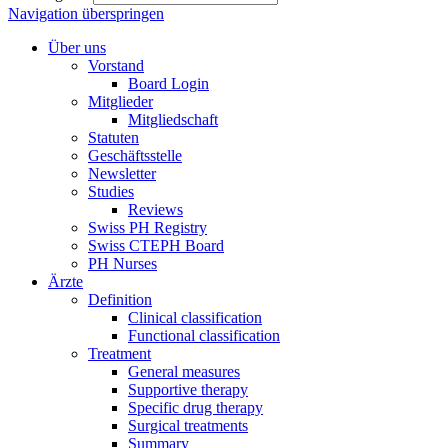
Navigation überspringen
Über uns
Vorstand
Board Login
Mitglieder
Mitgliedschaft
Statuten
Geschäftsstelle
Newsletter
Studies
Reviews
Swiss PH Registry
Swiss CTEPH Board
PH Nurses
Ärzte
Definition
Clinical classification
Functional classification
Treatment
General measures
Supportive therapy
Specific drug therapy
Surgical treatments
Summary