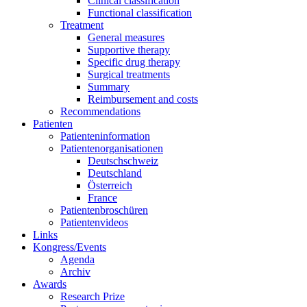
Clinical classification
Functional classification
Treatment
General measures
Supportive therapy
Specific drug therapy
Surgical treatments
Summary
Reimbursement and costs
Recommendations
Patienten
Patienteninformation
Patientenorganisationen
Deutschschweiz
Deutschland
Österreich
France
Patientenbroschüren
Patientenvideos
Links
Kongress/Events
Agenda
Archiv
Awards
Research Prize